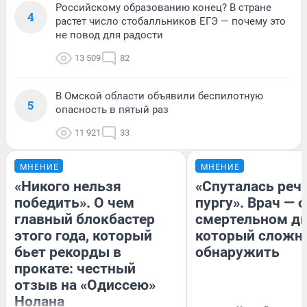
Российскому образованию конец? В стране
4
растет число стобалльников ЕГЭ — почему это
не повод для радости
13 509
82
В Омской области объявили беспилотную
5
опасность в пятый раз
11 921
33
МНЕНИЕ
МНЕНИЕ
«Никого нельзя
«Спуталась речь
победить». О чем
пургу». Врач — о
главный блокбастер
смертельном ди
этого года, который
который сложн
бьет рекорды в
обнаружить
прокате: честный
отзыв на «Одиссею»
Нолана