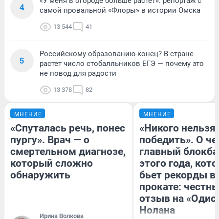
«У меня в огороде больше растет»: репортаж с
4
самой провальной «Флоры» в истории Омска
13 544
41
Российскому образованию конец? В стране
5
растет число стобалльников ЕГЭ — почему это
не повод для радости
13 378
82
МНЕНИЕ
МНЕНИЕ
«Спуталась речь, понес
«Никого нельзя
пургу». Врач — о
победить». О ч
смертельном диагнозе,
главный блокба
который сложно
этого года, кот
обнаружить
бьет рекорды в
прокате: честн
отзыв на «Одис
Нолана
Ирина Волкова