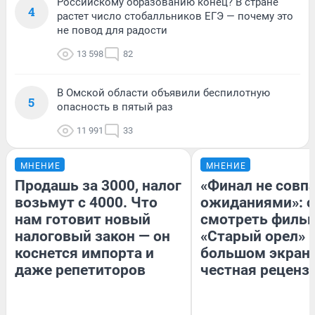
Российскому образованию конец? В стране
4
растет число стобалльников ЕГЭ — почему это
не повод для радости
13 598
82
В Омской области объявили беспилотную
5
опасность в пятый раз
11 991
33
МНЕНИЕ
МНЕНИЕ
Продашь за 3000, налог
«Финал не совпа
возьмут с 4000. Что
ожиданиями»: с
нам готовит новый
смотреть филь
налоговый закон — он
«Старый орел» 
коснется импорта и
большом экран
даже репетиторов
честная реценз