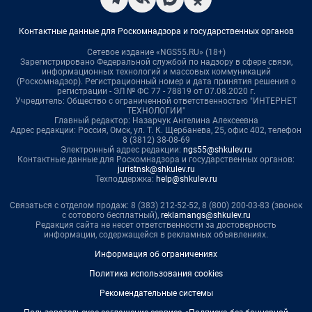
Контактные данные для Роскомнадзора и государственных органов
Сетевое издание «NGS55.RU» (18+)
Зарегистрировано Федеральной службой по надзору в сфере связи,
информационных технологий и массовых коммуникаций
(Роскомнадзор). Регистрационный номер и дата принятия решения о
регистрации - ЭЛ № ФС 77 - 78819 от 07.08.2020 г.
Учредитель: Общество с ограниченной ответственностью "ИНТЕРНЕТ
ТЕХНОЛОГИИ"
Главный редактор: Назарчук Ангелина Алексеевна
Адрес редакции: Россия, Омск, ул. Т. К. Щербанева, 25, офис 402, телефон
8 (3812) 38-08-69
Электронный адрес редакции:
ngs55@shkulev.ru
Контактные данные для Роскомнадзора и государственных органов:
juristnsk@shkulev.ru
Техподдержка:
help@shkulev.ru
Связаться с отделом продаж: 8 (383) 212-52-52, 8 (800) 200-03-83 (звонок
с сотового бесплатный),
reklamangs@shkulev.ru
Редакция сайта не несет ответственности за достоверность
информации, содержащейся в рекламных объявлениях.
Информация об ограничениях
Политика использования cookies
Рекомендательные системы