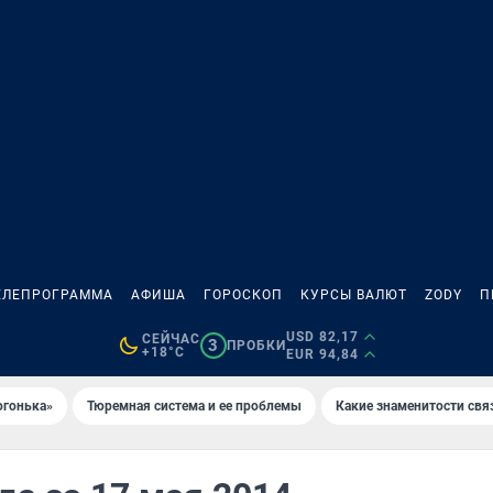
ЕЛЕПРОГРАММА
АФИША
ГОРОСКОП
КУРСЫ ВАЛЮТ
ZODY
П
USD 82,17
СЕЙЧАС
3
ПРОБКИ
+18°C
EUR 94,84
огонька»
Тюремная система и ее проблемы
Какие знаменитости свя