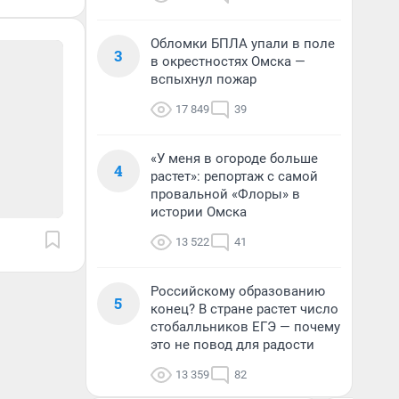
Обломки БПЛА упали в поле
3
в окрестностях Омска —
вспыхнул пожар
17 849
39
«У меня в огороде больше
4
растет»: репортаж с самой
провальной «Флоры» в
истории Омска
13 522
41
Российскому образованию
5
конец? В стране растет число
стобалльников ЕГЭ — почему
это не повод для радости
13 359
82