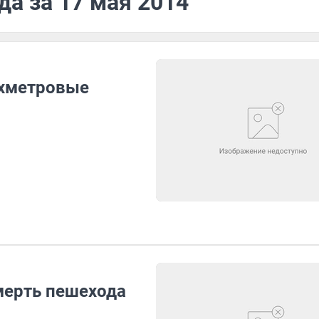
да за 17 мая 2014
ухметровые
мерть пешехода