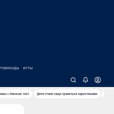
РОМОКОДЫ
ИГРЫ
заны с Омском: тест
Дети стали чаще травиться наркотиками
Появя