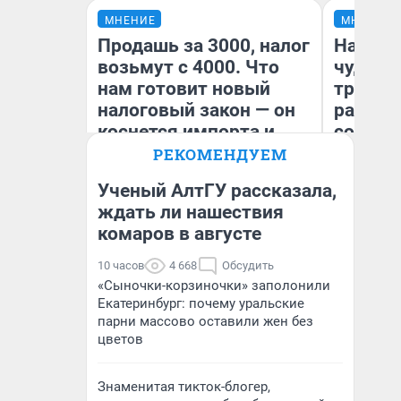
МНЕНИЕ
МНЕНИЕ
Продашь за 3000, налог
Наслед
возьмут с 4000. Что
чудом 
нам готовит новый
трансп
налоговый закон — он
разнес
коснется импорта и
советс
даже репетиторов
РЕКОМЕНДУЕМ
Ученый АлтГУ рассказала,
Ол
ждать ли нашествия
Бл
комаров в августе
Анастасия Завгородняя
вл
би
10 часов
4 668
Обсудить
«Сыночки-корзиночки» заполонили
Екатеринбург: почему уральские
парни массово оставили жен без
цветов
Знаменитая тикток-блогер,