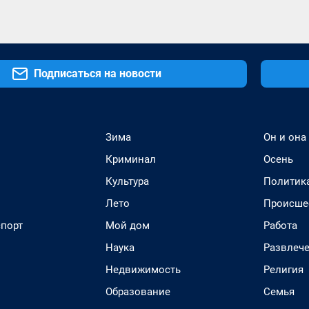
Подписаться на новости
Зима
Он и она
Криминал
Осень
Культура
Политик
Лето
Происше
спорт
Мой дом
Работа
Наука
Развлеч
Недвижимость
Религия
Образование
Семья