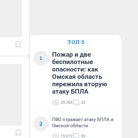
ТОП 5
Пожар и две
1
беспилотные
опасности: как
Омская область
пережила вторую
атаку БПЛА
29 205
22
ПВО отражает атаку БПЛА в
2
Омской области
19 072
90