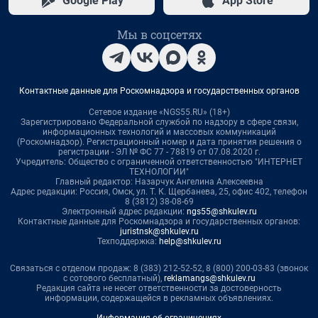
Google Play
App Store
Мы в соцсетях
Контактные данные для Роскомнадзора и государственных органов
Сетевое издание «NGS55.RU» (18+)
Зарегистрировано Федеральной службой по надзору в сфере связи,
информационных технологий и массовых коммуникаций
(Роскомнадзор). Регистрационный номер и дата принятия решения о
регистрации - ЭЛ № ФС 77 - 78819 от 07.08.2020 г.
Учредитель: Общество с ограниченной ответственностью "ИНТЕРНЕТ
ТЕХНОЛОГИИ"
Главный редактор: Назарчук Ангелина Алексеевна
Адрес редакции: Россия, Омск, ул. Т. К. Щербанева, 25, офис 402, телефон
8 (3812) 38-08-69
Электронный адрес редакции:
ngs55@shkulev.ru
Контактные данные для Роскомнадзора и государственных органов:
juristnsk@shkulev.ru
Техподдержка:
help@shkulev.ru
Связаться с отделом продаж: 8 (383) 212-52-52, 8 (800) 200-03-83 (звонок
с сотового бесплатный),
reklamangs@shkulev.ru
Редакция сайта не несет ответственности за достоверность
информации, содержащейся в рекламных объявлениях.
Информация об ограничениях