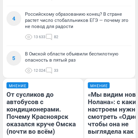
Российскому образованию конец? В стране
4
растет число стобалльников ЕГЭ — почему это
не повод для радости
13 633
82
В Омской области объявили беспилотную
5
опасность в пятый раз
12 024
33
МНЕНИЕ
МНЕНИЕ
От сусликов до
«Мы видим нов
автобусов с
Нолана»: с каки
кондиционерами.
настроем нужн
Почему Красноярск
смотреть «Одис
оказался круче Омска
чтобы она не
(почти во всём)
выглядела как 