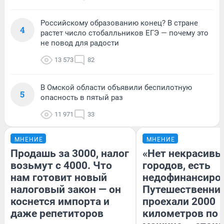
Российскому образованию конец? В стране
4
растет число стобалльников ЕГЭ — почему это
не повод для радости
13 573
82
В Омской области объявили беспилотную
5
опасность в пятый раз
11 971
33
МНЕНИЕ
МНЕНИЕ
Продашь за 3000, налог
«Нет некрасивы
возьмут с 4000. Что
городов, есть
нам готовит новый
недофинансиро
налоговый закон — он
Путешественни
коснется импорта и
проехали 2000
даже репетиторов
километров по 