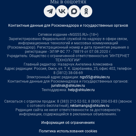
Мы в соцсетях
Контактные данные для Роскомнадзора и государственных органов
Сетевое издание «NGS55.RU» (18+)
Зарегистрировано Федеральной службой по надзору в сфере связи,
информационных технологий и массовых коммуникаций
(Роскомнадзор). Регистрационный номер и дата принятия решения о
регистрации - ЭЛ № ФС 77 - 78819 от 07.08.2020 г.
Учредитель: Общество с ограниченной ответственностью "ИНТЕРНЕТ
ТЕХНОЛОГИИ"
Главный редактор: Назарчук Ангелина Алексеевна
Адрес редакции: Россия, Омск, ул. Т. К. Щербанева, 25, офис 402, телефон
8 (3812) 38-08-69
Электронный адрес редакции:
ngs55@shkulev.ru
Контактные данные для Роскомнадзора и государственных органов:
juristnsk@shkulev.ru
Техподдержка:
help@shkulev.ru
Связаться с отделом продаж: 8 (383) 212-52-52, 8 (800) 200-03-83 (звонок
с сотового бесплатный),
reklamangs@shkulev.ru
Редакция сайта не несет ответственности за достоверность
информации, содержащейся в рекламных объявлениях.
Информация об ограничениях
Политика использования cookies