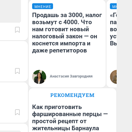
МНЕНИЕ
МНЕНИЕ
Продашь за 3000, налог
«Город
возьмут с 4000. Что
паперт
нам готовит новый
возмут
налоговый закон — он
устано
коснется импорта и
Высоцк
даже репетиторов
Иг
Анастасия Завгородняя
Ис
РЕКОМЕНДУЕМ
Как приготовить
фаршированные перцы —
простой рецепт от
жительницы Барнаула