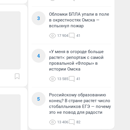
Обломки БПЛА упали в поле
3
в окрестностях Омска —
вспыхнул пожар
17 904
41
«У меня в огороде больше
4
растет»: репортаж с самой
провальной «Флоры» в
истории Омска
13 585
41
Российскому образованию
5
конец? В стране растет число
стобалльников ЕГЭ — почему
это не повод для радости
13 406
82