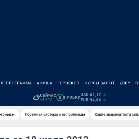
ЕЛЕПРОГРАММА
АФИША
ГОРОСКОП
КУРСЫ ВАЛЮТ
ZODY
П
USD 82,17
СЕЙЧАС
0
ПРОБКИ
+11°C
EUR 94,84
огонька»
Тюремная система и ее проблемы
Какие знаменитости свя