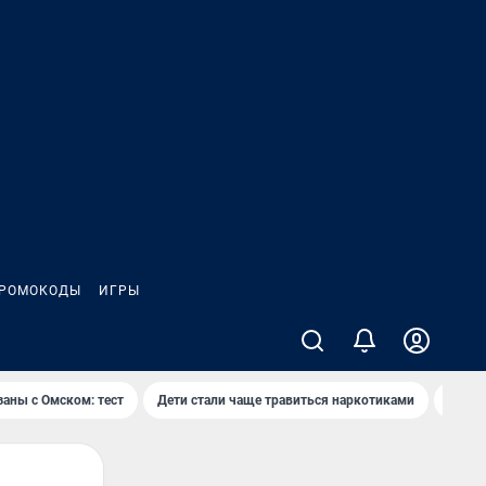
РОМОКОДЫ
ИГРЫ
заны с Омском: тест
Дети стали чаще травиться наркотиками
Появя