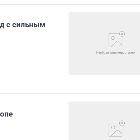
ад с сильным
ропе