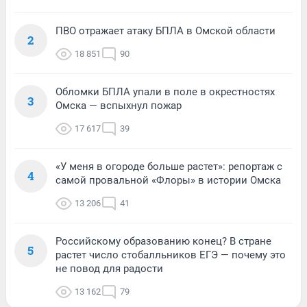
ПВО отражает атаку БПЛА в Омской области
2
18 851
90
Обломки БПЛА упали в поле в окрестностях
3
Омска — вспыхнул пожар
17 617
39
«У меня в огороде больше растет»: репортаж с
4
самой провальной «Флоры» в истории Омска
13 206
41
Российскому образованию конец? В стране
5
растет число стобалльников ЕГЭ — почему это
не повод для радости
13 162
79