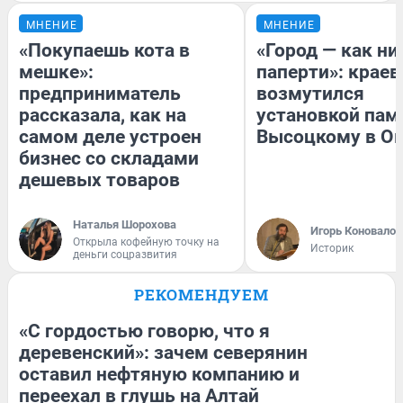
МНЕНИЕ
МНЕНИЕ
«Покупаешь кота в
«Город — как н
мешке»:
паперти»: краев
предприниматель
возмутился
рассказала, как на
установкой пам
самом деле устроен
Высоцкому в О
бизнес со складами
дешевых товаров
Наталья Шорохова
Игорь Коновалов
Открыла кофейную точку на
Историк
деньги соцразвития
РЕКОМЕНДУЕМ
«С гордостью говорю, что я
деревенский»: зачем северянин
оставил нефтяную компанию и
переехал в глушь на Алтай