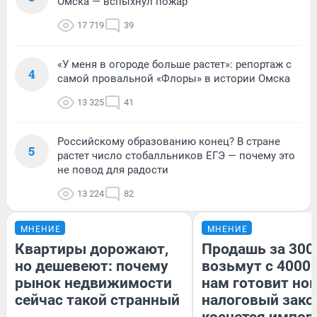
Омска — вспыхнул пожар
17 719
39
«У меня в огороде больше растет»: репортаж с
4
самой провальной «Флоры» в истории Омска
13 325
41
Российскому образованию конец? В стране
5
растет число стобалльников ЕГЭ — почему это
не повод для радости
13 224
82
МНЕНИЕ
МНЕНИЕ
Квартиры дорожают,
Продашь за 3000
но дешевеют: почему
возьмут с 4000.
рынок недвижимости
нам готовит но
сейчас такой странный
налоговый зако