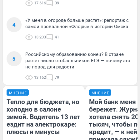
17 616
39
«У меня в огороде больше растет»: репортаж с
4
самой провальной «Флоры» в истории Омска
13 203
41
Российскому образованию конец? В стране
5
растет число стобалльников ЕГЭ — почему это
не повод для радости
13 162
79
МНЕНИЕ
МНЕНИЕ
Тепло для бюджета, но
Мой банк меня
холодно в салоне
бережет. Журн
зимой. Водитель 13 лет
хотела снять 20
ездит на электрокаре:
тысяч, чтобы п
плюсы и минусы
кредит, — к ней
приехала служб