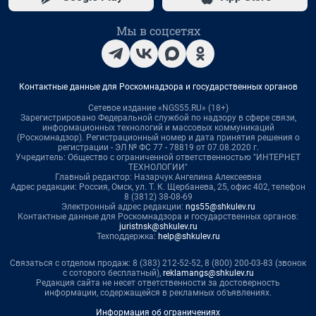
Мы в соцсетях
Контактные данные для Роскомнадзора и государственных органов
Сетевое издание «NGS55.RU» (18+)
Зарегистрировано Федеральной службой по надзору в сфере связи,
информационных технологий и массовых коммуникаций
(Роскомнадзор). Регистрационный номер и дата принятия решения о
регистрации - ЭЛ № ФС 77 - 78819 от 07.08.2020 г.
Учредитель: Общество с ограниченной ответственностью "ИНТЕРНЕТ
ТЕХНОЛОГИИ"
Главный редактор: Назарчук Ангелина Алексеевна
Адрес редакции: Россия, Омск, ул. Т. К. Щербанева, 25, офис 402, телефон
8 (3812) 38-08-69
Электронный адрес редакции:
ngs55@shkulev.ru
Контактные данные для Роскомнадзора и государственных органов:
juristnsk@shkulev.ru
Техподдержка:
help@shkulev.ru
Связаться с отделом продаж: 8 (383) 212-52-52, 8 (800) 200-03-83 (звонок
с сотового бесплатный),
reklamangs@shkulev.ru
Редакция сайта не несет ответственности за достоверность
информации, содержащейся в рекламных объявлениях.
Информация об ограничениях