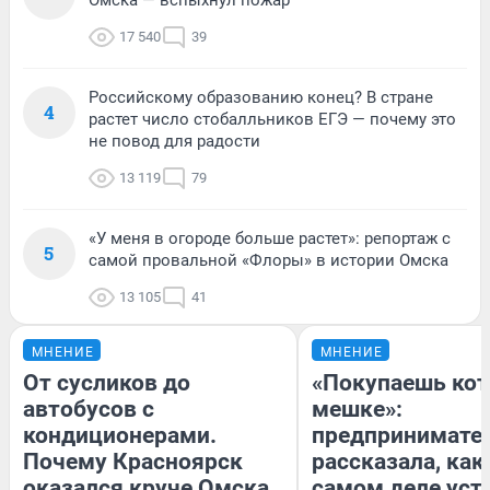
17 540
39
Российскому образованию конец? В стране
4
растет число стобалльников ЕГЭ — почему это
не повод для радости
13 119
79
«У меня в огороде больше растет»: репортаж с
5
самой провальной «Флоры» в истории Омска
13 105
41
МНЕНИЕ
МНЕНИЕ
От сусликов до
«Покупаешь кот
автобусов с
мешке»:
кондиционерами.
предпринимате
Почему Красноярск
рассказала, как
оказался круче Омска
самом деле уст