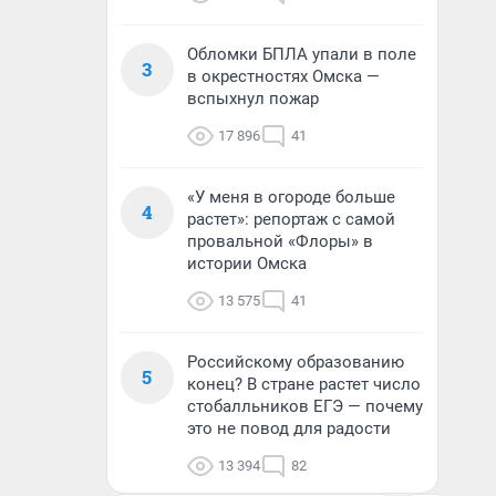
Обломки БПЛА упали в поле
3
в окрестностях Омска —
вспыхнул пожар
17 896
41
«У меня в огороде больше
4
растет»: репортаж с самой
провальной «Флоры» в
истории Омска
13 575
41
Российскому образованию
5
конец? В стране растет число
стобалльников ЕГЭ — почему
это не повод для радости
13 394
82