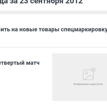
да за 23 сентября 2012
сить на новые товары спецмаркировк
етвертый матч