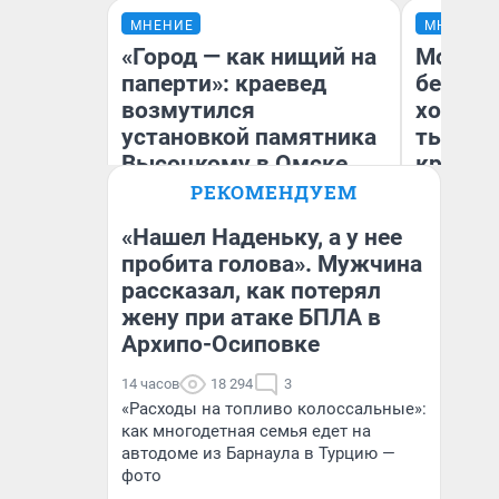
МНЕНИЕ
МНЕНИЕ
«Город — как нищий на
Мой ба
паперти»: краевед
береже
возмутился
хотела 
установкой памятника
тысяч,
Высоцкому в Омске
кредит,
приеха
РЕКОМЕНДУЕМ
безопа
«Нашел Наденьку, а у нее
пробита голова». Мужчина
Игорь Коновалов
Кс
рассказал, как потерял
Историк
Ав
жену при атаке БПЛА в
Архипо-Осиповке
14 часов
18 294
3
«Расходы на топливо колоссальные»:
как многодетная семья едет на
автодоме из Барнаула в Турцию —
фото