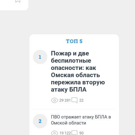
ТОП 5
Пожар и две
1
беспилотные
опасности: как
Омская область
пережила вторую
атаку БПЛА
29 281
22
ПВО отражает атаку БПЛА в
2
Омской области
19 122
90