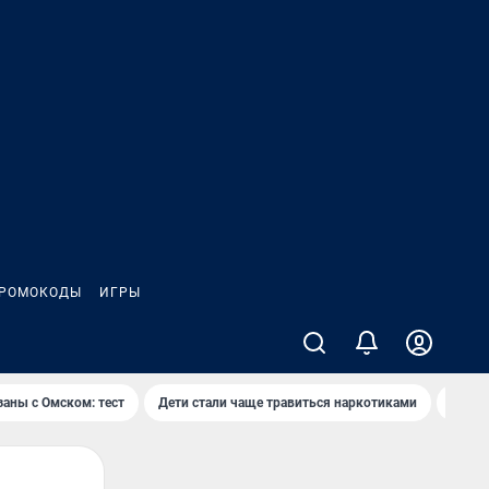
РОМОКОДЫ
ИГРЫ
заны с Омском: тест
Дети стали чаще травиться наркотиками
Появя