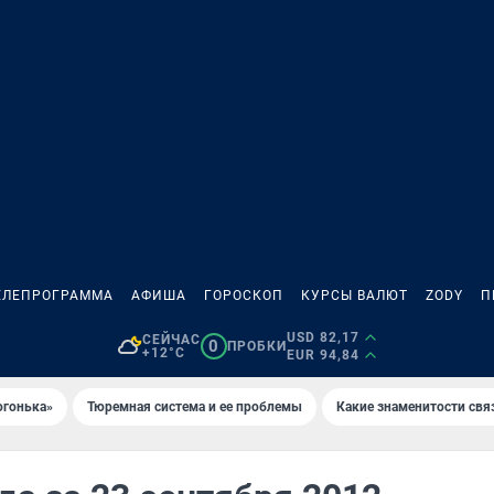
ЕЛЕПРОГРАММА
АФИША
ГОРОСКОП
КУРСЫ ВАЛЮТ
ZODY
П
USD 82,17
СЕЙЧАС
0
ПРОБКИ
+12°C
EUR 94,84
огонька»
Тюремная система и ее проблемы
Какие знаменитости свя