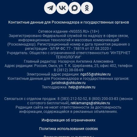
Контактные данные для Роскомнадзора и государственных органов
Сетевое издание «NGS55.RU» (18+)
Зарегистрировано Федеральной службой по надзору в сфере связи,
информационных технологий и массовых коммуникаций
(Роскомнадзор). Регистрационный номер и дата принятия решения о
регистрации - ЭЛ № ФС 77 - 78819 от 07.08.2020 г.
Учредитель: Общество с ограниченной ответственностью "ИНТЕРНЕТ
ТЕХНОЛОГИИ"
Главный редактор: Назарчук Ангелина Алексеевна
Адрес редакции: Россия, Омск, ул. Т. К. Щербанева, 25, офис 402, телефон
8 (3812) 38-08-69
Электронный адрес редакции:
ngs55@shkulev.ru
Контактные данные для Роскомнадзора и государственных органов:
juristnsk@shkulev.ru
Техподдержка:
help@shkulev.ru
Связаться с отделом продаж: 8 (383) 212-52-52, 8 (800) 200-03-83 (звонок
с сотового бесплатный),
reklamangs@shkulev.ru
Редакция сайта не несет ответственности за достоверность
информации, содержащейся в рекламных объявлениях.
Информация об ограничениях
Политика использования cookies