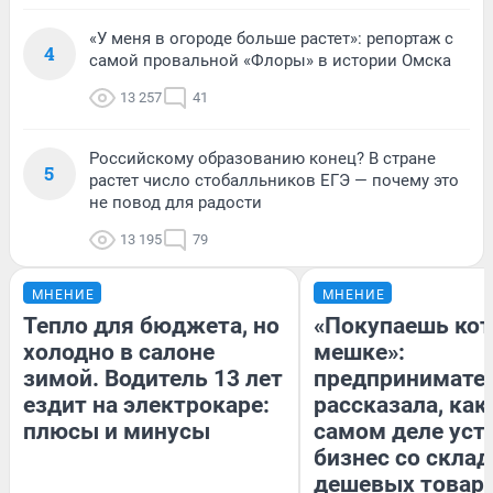
«У меня в огороде больше растет»: репортаж с
4
самой провальной «Флоры» в истории Омска
13 257
41
Российскому образованию конец? В стране
5
растет число стобалльников ЕГЭ — почему это
не повод для радости
13 195
79
МНЕНИЕ
МНЕНИЕ
Тепло для бюджета, но
«Покупаешь кот
холодно в салоне
мешке»:
зимой. Водитель 13 лет
предпринимате
ездит на электрокаре:
рассказала, как
плюсы и минусы
самом деле уст
бизнес со скла
дешевых товар