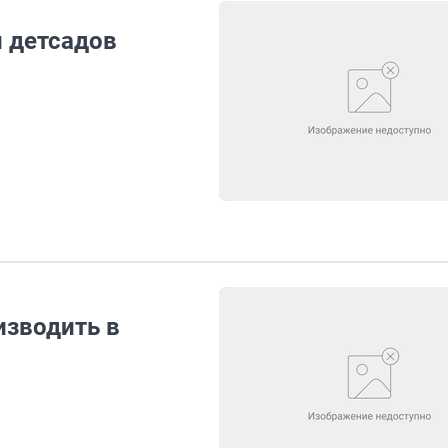
й детсадов
изводить в