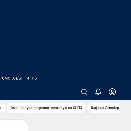
РОМОКОДЫ
ИГРЫ
о
Омич получил черепно-мозговую на ОНПЗ
Кафе на Левобережье в