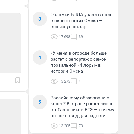
Обломки БПЛА упали в поле
3
в окрестностях Омска —
вспыхнул пожар
17 698
39
«У меня в огороде больше
4
растет»: репортаж с самой
провальной «Флоры» в
истории Омска
13 273
41
Российскому образованию
5
конец? В стране растет число
стобалльников ЕГЭ — почему
это не повод для радости
13 205
79