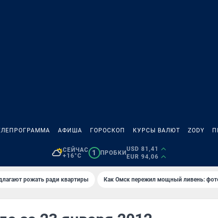
ЕЛЕПРОГРАММА
АФИША
ГОРОСКОП
КУРСЫ ВАЛЮТ
ZODY
П
USD 81,41
СЕЙЧАС
1
ПРОБКИ
+16°C
EUR 94,06
длагают рожать ради квартиры
Как Омск пережил мощный ливень: фот