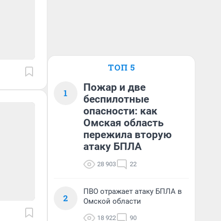
ТОП 5
Пожар и две
1
беспилотные
опасности: как
Омская область
пережила вторую
атаку БПЛА
28 903
22
ПВО отражает атаку БПЛА в
2
Омской области
18 922
90