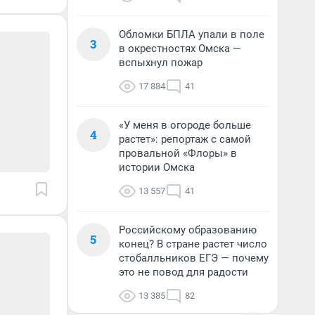
Обломки БПЛА упали в поле
3
в окрестностях Омска —
вспыхнул пожар
17 884
41
«У меня в огороде больше
4
растет»: репортаж с самой
провальной «Флоры» в
истории Омска
13 557
41
Российскому образованию
5
конец? В стране растет число
стобалльников ЕГЭ — почему
это не повод для радости
13 385
82