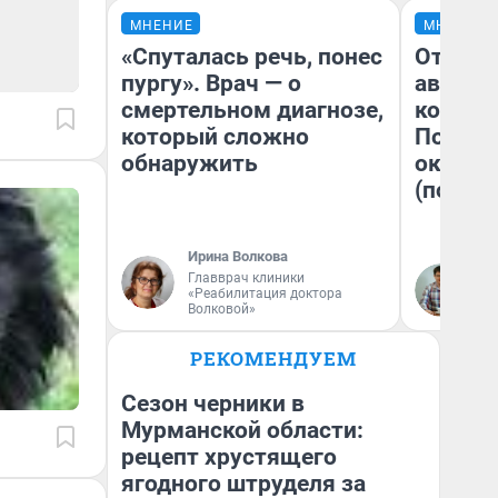
МНЕНИЕ
МНЕНИЕ
«Спуталась речь, понес
От сус
пургу». Врач — о
автобу
смертельном диагнозе,
кондиц
который сложно
Почему
обнаружить
оказал
(почти 
Ирина Волкова
Главврач клиники
Се
«Реабилитация доктора
Волковой»
РЕКОМЕНДУЕМ
Сезон черники в
Мурманской области:
рецепт хрустящего
ягодного штруделя за