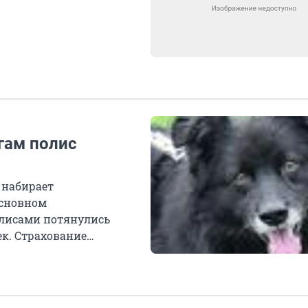
гам полис
 набирает
основном
полисами потянулись
к. Страхование
н