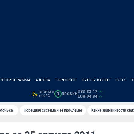
ЕЛЕПРОГРАММА
АФИША
ГОРОСКОП
КУРСЫ ВАЛЮТ
ZODY
П
USD 82,17
СЕЙЧАС
0
ПРОБКИ
+14°C
EUR 94,84
огонька»
Тюремная система и ее проблемы
Какие знаменитости свя