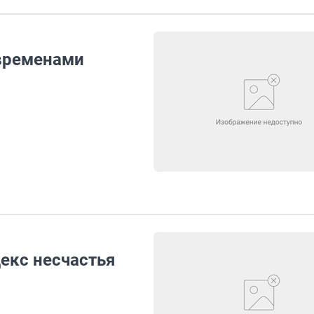
 временами
екс несчастья