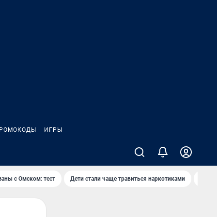
РОМОКОДЫ
ИГРЫ
заны с Омском: тест
Дети стали чаще травиться наркотиками
Появя