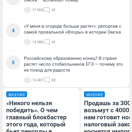
17 905
41
«У меня в огороде больше растет»: репортаж с
4
самой провальной «Флоры» в истории Омска
13 586
41
Российскому образованию конец? В стране
5
растет число стобалльников ЕГЭ — почему это
не повод для радости
13 407
82
МНЕНИЕ
МНЕНИЕ
«Никого нельзя
Продашь за 3000
победить». О чем
возьмут с 4000.
главный блокбастер
нам готовит но
этого года, который
налоговый зако
бьет рекорды в
коснется импор