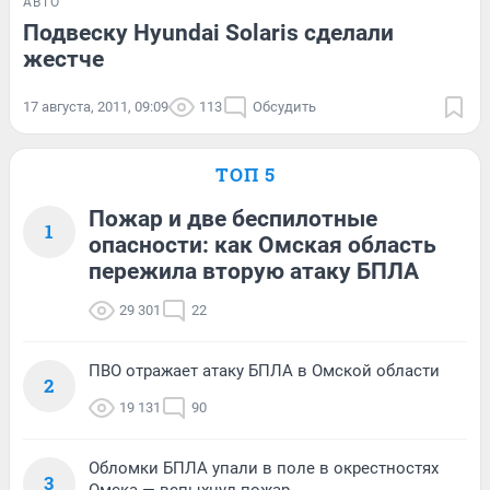
АВТО
Подвеску Hyundai Solaris сделали
жестче
17 августа, 2011, 09:09
113
Обсудить
ТОП 5
Пожар и две беспилотные
1
опасности: как Омская область
пережила вторую атаку БПЛА
29 301
22
ПВО отражает атаку БПЛА в Омской области
2
19 131
90
Обломки БПЛА упали в поле в окрестностях
3
Омска — вспыхнул пожар