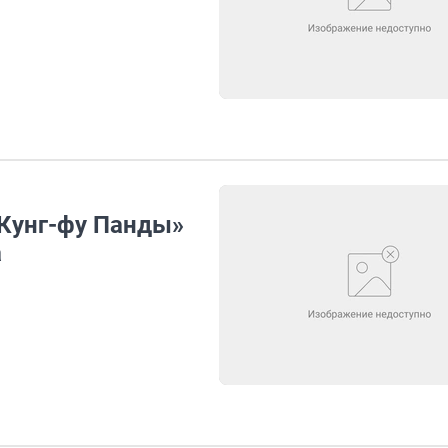
Кунг-фу Панды»
а