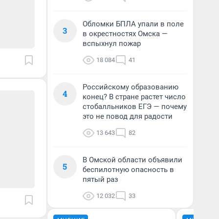
Обломки БПЛА упали в поле
3
в окрестностях Омска —
вспыхнул пожар
18 084
41
Российскому образованию
4
конец? В стране растет число
стобалльников ЕГЭ — почему
это не повод для радости
13 643
82
В Омской области объявили
5
беспилотную опасность в
пятый раз
12 032
33