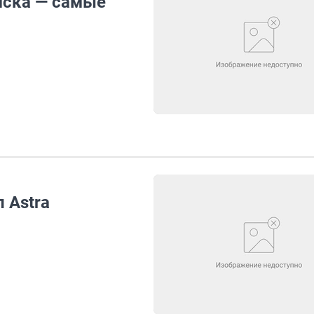
мска — самые
 Astra