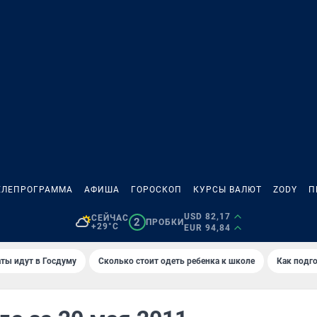
ЕЛЕПРОГРАММА
АФИША
ГОРОСКОП
КУРСЫ ВАЛЮТ
ZODY
П
USD 82,17
СЕЙЧАС
2
ПРОБКИ
+29°C
EUR 94,84
ты идут в Госдуму
Сколько стоит одеть ребенка к школе
Как подго