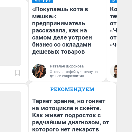
МНЕНИЕ
МНЕНИЕ
«Покупаешь кота в
Колобо
мешке»:
тебя бо
предприниматель
отложи
рассказала, как на
«Челов
самом деле устроен
отзыв 
бизнес со складами
«челов
дешевых товаров
Наталья Шорохова
На
Открыла кофейную точку на
деньги соцразвития
РЕКОМЕНДУЕМ
Теряет зрение, но гоняет
на мотоцикле и скейте.
Как живет подросток с
редчайшим диагнозом, от
которого нет лекарств