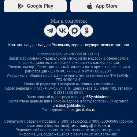
Google Play
App Store
Мы в соцсетях
Контактные данные для Роскомнадзора и государственных органов
Сетевое издание «NGS55.RU» (18+)
Зарегистрировано Федеральной службой по надзору в сфере связи,
информационных технологий и массовых коммуникаций
(Роскомнадзор). Регистрационный номер и дата принятия решения о
регистрации - ЭЛ № ФС 77 - 78819 от 07.08.2020 г.
Учредитель: Общество с ограниченной ответственностью "ИНТЕРНЕТ
ТЕХНОЛОГИИ"
Главный редактор: Назарчук Ангелина Алексеевна
Адрес редакции: Россия, Омск, ул. Т. К. Щербанева, 25, офис 402, телефон
8 (3812) 38-08-69
Электронный адрес редакции:
ngs55@shkulev.ru
Контактные данные для Роскомнадзора и государственных органов:
juristnsk@shkulev.ru
Техподдержка:
help@shkulev.ru
Связаться с отделом продаж: 8 (383) 212-52-52, 8 (800) 200-03-83 (звонок
с сотового бесплатный),
reklamangs@shkulev.ru
Редакция сайта не несет ответственности за достоверность
информации, содержащейся в рекламных объявлениях.