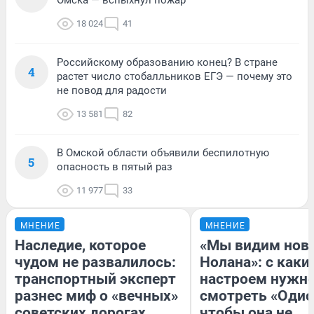
18 024
41
Российскому образованию конец? В стране
4
растет число стобалльников ЕГЭ — почему это
не повод для радости
13 581
82
В Омской области объявили беспилотную
5
опасность в пятый раз
11 977
33
МНЕНИЕ
МНЕНИЕ
Наследие, которое
«Мы видим нов
чудом не развалилось:
Нолана»: с каки
транспортный эксперт
настроем нужн
разнес миф о «вечных»
смотреть «Одис
советских дорогах
чтобы она не