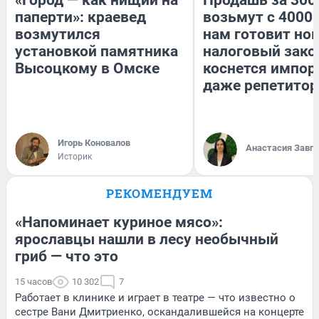
«Город — как нищий на
Продашь за 3000
паперти»: краевед
возьмут с 4000.
возмутился
нам готовит но
установкой памятника
налоговый зако
Высоцкому в Омске
коснется импор
даже репетитор
Игорь Коновалов
Анастасия Завг
Историк
РЕКОМЕНДУЕМ
«Напоминает куриное мясо»:
ярославцы нашли в лесу необычный
гриб — что это
15 часов
10 302
7
Работает в клинике и играет в театре — что известно о
сестре Вани Дмитриенко, оскандалившейся на концерте