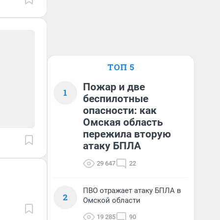
ТОП 5
Пожар и две
1
беспилотные
опасности: как
Омская область
пережила вторую
атаку БПЛА
29 647
22
ПВО отражает атаку БПЛА в
2
Омской области
19 285
90