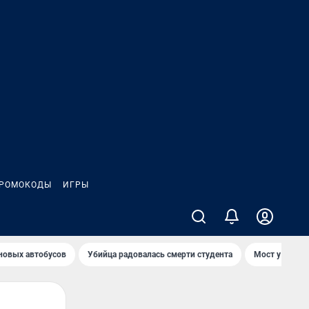
РОМОКОДЫ
ИГРЫ
 новых автобусов
Убийца радовалась смерти студента
Мост у Телеце