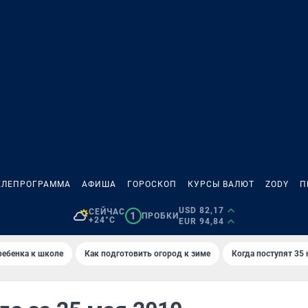
ЕЛЕПРОГРАММА
АФИША
ГОРОСКОП
КУРСЫ ВАЛЮТ
ZODY
П
USD 82,17
СЕЙЧАС
1
ПРОБКИ
+24°C
EUR 94,84
ребенка к школе
Как подготовить огород к зиме
Когда поступят 35