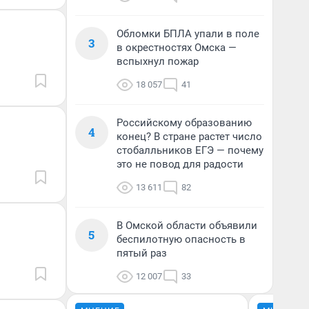
Обломки БПЛА упали в поле
3
в окрестностях Омска —
вспыхнул пожар
18 057
41
Российскому образованию
4
конец? В стране растет число
стобалльников ЕГЭ — почему
это не повод для радости
13 611
82
В Омской области объявили
5
беспилотную опасность в
пятый раз
12 007
33