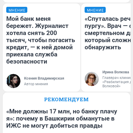
МНЕНИЕ
МНЕНИЕ
Мой банк меня
«Спуталась речь
бережет. Журналист
пургу». Врач — о
хотела снять 200
смертельном ди
тысяч, чтобы погасить
который сложн
кредит, — к ней домой
обнаружить
приехала служба
безопасности
Ирина Волкова
Главврач клиник
Ксения Владимирская
«Реабилитация д
Автор мнения
Волковой»
РЕКОМЕНДУЕМ
«Мне должны 17 млн, но банку плачу
я»: почему в Башкирии обманутые в
ИЖС не могут добиться правды