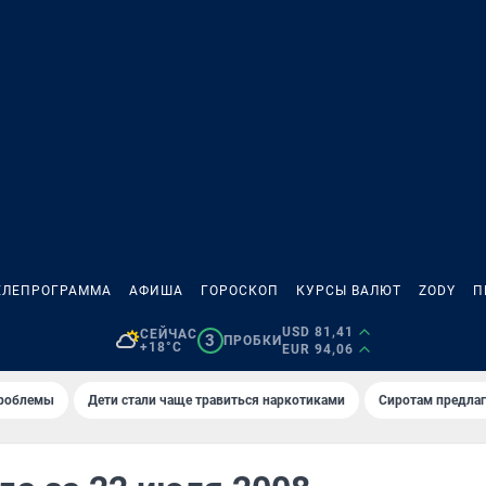
ЕЛЕПРОГРАММА
АФИША
ГОРОСКОП
КУРСЫ ВАЛЮТ
ZODY
П
USD 81,41
СЕЙЧАС
3
ПРОБКИ
+18°C
EUR 94,06
проблемы
Дети стали чаще травиться наркотиками
Сиротам предла