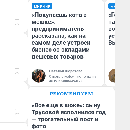
МНЕНИЕ
МНЕНИЕ
«Покупаешь кота в
«Город
мешке»:
паперт
предприниматель
возмут
рассказала, как на
устано
самом деле устроен
Высоцк
бизнес со складами
дешевых товаров
Наталья Шорохова
Иг
Открыла кофейную точку на
Ис
деньги соцразвития
РЕКОМЕНДУЕМ
«Все еще в шоке»: сыну
Трусовой исполнился год
— трогательный пост и
фото