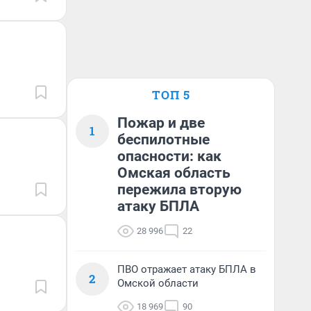
ТОП 5
Пожар и две
1
беспилотные
опасности: как
Омская область
пережила вторую
атаку БПЛА
28 996
22
ПВО отражает атаку БПЛА в
2
Омской области
18 969
90