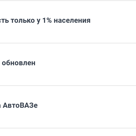
сть только у 1% населения
 обновлен
а АвтоВАЗе