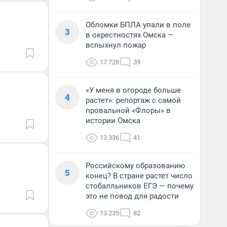
Обломки БПЛА упали в поле
3
в окрестностях Омска —
вспыхнул пожар
17 728
39
«У меня в огороде больше
4
растет»: репортаж с самой
провальной «Флоры» в
истории Омска
13 336
41
Российскому образованию
5
конец? В стране растет число
стобалльников ЕГЭ — почему
это не повод для радости
13 235
82