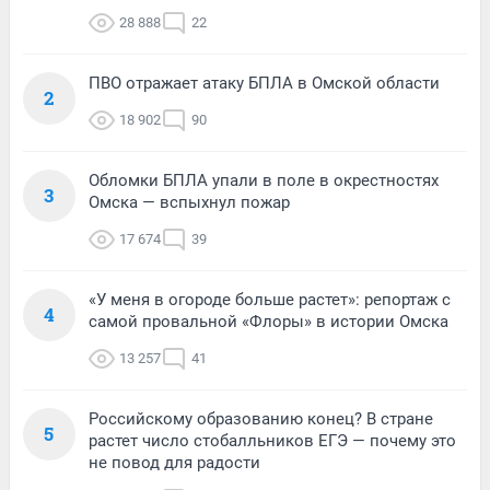
28 888
22
ПВО отражает атаку БПЛА в Омской области
2
18 902
90
Обломки БПЛА упали в поле в окрестностях
3
Омска — вспыхнул пожар
17 674
39
«У меня в огороде больше растет»: репортаж с
4
самой провальной «Флоры» в истории Омска
13 257
41
Российскому образованию конец? В стране
5
растет число стобалльников ЕГЭ — почему это
не повод для радости