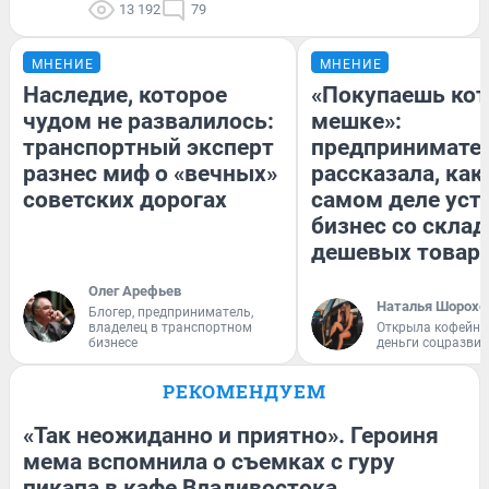
13 192
79
МНЕНИЕ
МНЕНИЕ
Наследие, которое
«Покупаешь кот
чудом не развалилось:
мешке»:
транспортный эксперт
предпринимате
разнес миф о «вечных»
рассказала, как
советских дорогах
самом деле уст
бизнес со скла
дешевых товар
Олег Арефьев
Наталья Шорохо
Блогер, предприниматель,
владелец в транспортном
Открыла кофейну
бизнесе
деньги соцразви
РЕКОМЕНДУЕМ
«Так неожиданно и приятно». Героиня
мема вспомнила о съемках с гуру
пикапа в кафе Владивостока