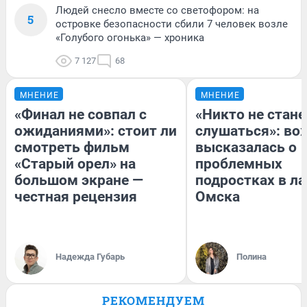
Людей снесло вместе со светофором: на
5
островке безопасности сбили 7 человек возле
«Голубого огонька» — хроника
7 127
68
МНЕНИЕ
МНЕНИЕ
«Финал не совпал с
«Никто не стане
ожиданиями»: стоит ли
слушаться»: во
смотреть фильм
высказалась о
«Старый орел» на
проблемных
большом экране —
подростках в ла
честная рецензия
Омска
Надежда Губарь
Полина
РЕКОМЕНДУЕМ