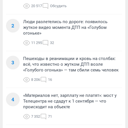
20 517
Обсудить
Люди разлетелись по дороге: появилось
2
жуткое видео момента ДТП на «Голубом
огоньке»
11 295
32
Пешеходы в реанимации и кровь на столбах:
3
всё, что известно о жутком ДТП возле
«Голубого огонька» — там сбили семь человек
8 206
16
«Материалов нет, зарплату не платят»: мост у
4
Телецентра не сдадут к 1 сентября — что
происходит на объекте
7 352
71