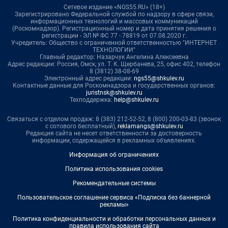
Сетевое издание «NGS55.RU» (18+)
Зарегистрировано Федеральной службой по надзору в сфере связи,
информационных технологий и массовых коммуникаций
(Роскомнадзор). Регистрационный номер и дата принятия решения о
регистрации - ЭЛ № ФС 77 - 78819 от 07.08.2020 г.
Учредитель: Общество с ограниченной ответственностью "ИНТЕРНЕТ
ТЕХНОЛОГИИ"
Главный редактор: Назарчук Ангелина Алексеевна
Адрес редакции: Россия, Омск, ул. Т. К. Щербанева, 25, офис 402, телефон
8 (3812) 38-08-69
Электронный адрес редакции:
ngs55@shkulev.ru
Контактные данные для Роскомнадзора и государственных органов:
juristnsk@shkulev.ru
Техподдержка:
help@shkulev.ru
Связаться с отделом продаж: 8 (383) 212-52-52, 8 (800) 200-03-83 (звонок
с сотового бесплатный),
reklamangs@shkulev.ru
Редакция сайта не несет ответственности за достоверность
информации, содержащейся в рекламных объявлениях.
Информация об ограничениях
Политика использования cookies
Рекомендательные системы
Пользовательское соглашение сервиса «Подписка без баннерной
рекламы»
Политика конфиденциальности и обработки персональных данных и
правила использования сайта