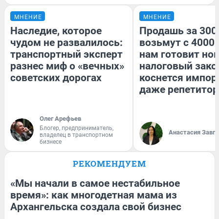
МНЕНИЕ
МНЕНИЕ
Наследие, которое
Продашь за 3000
чудом не развалилось:
возьмут с 4000.
транспортный эксперт
нам готовит но
разнес миф о «вечных»
налоговый зако
советских дорогах
коснется импор
даже репетитор
Олег Арефьев
Блогер, предприниматель,
Анастасия Завг
владелец в транспортном
бизнесе
РЕКОМЕНДУЕМ
«Мы начали в самое нестабильное
время»: как многодетная мама из
Архангельска создала свой бизнес