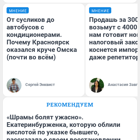
МНЕНИЕ
МНЕНИЕ
От сусликов до
Продашь за 3000
автобусов с
возьмут с 4000.
кондиционерами.
нам готовит но
Почему Красноярск
налоговый зако
оказался круче Омска
коснется импор
(почти во всём)
даже репетитор
Сергей Энквист
Анастасия Завг
РЕКОМЕНДУЕМ
«Шрамы болят ужасно».
Екатеринбурженка, которую облили
кислотой по указке бывшего,
рассказала о своем восстановлении