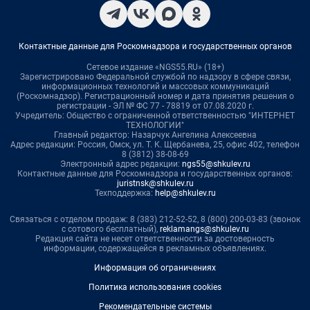
Контактные данные для Роскомнадзора и государственных органов
Сетевое издание «NGS55.RU» (18+)
Зарегистрировано Федеральной службой по надзору в сфере связи,
информационных технологий и массовых коммуникаций
(Роскомнадзор). Регистрационный номер и дата принятия решения о
регистрации - ЭЛ № ФС 77 - 78819 от 07.08.2020 г.
Учредитель: Общество с ограниченной ответственностью "ИНТЕРНЕТ
ТЕХНОЛОГИИ"
Главный редактор: Назарчук Ангелина Алексеевна
Адрес редакции: Россия, Омск, ул. Т. К. Щербанева, 25, офис 402, телефон
8 (3812) 38-08-69
Электронный адрес редакции:
ngs55@shkulev.ru
Контактные данные для Роскомнадзора и государственных органов:
juristnsk@shkulev.ru
Техподдержка:
help@shkulev.ru
Связаться с отделом продаж: 8 (383) 212-52-52, 8 (800) 200-03-83 (звонок
с сотового бесплатный),
reklamangs@shkulev.ru
Редакция сайта не несет ответственности за достоверность
информации, содержащейся в рекламных объявлениях.
Информация об ограничениях
Политика использования cookies
Рекомендательные системы