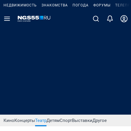
НЕДВИЖИМОСТЬ
ЗНАКОМСТВА
ПОГОДА
ФОРУМЫ
ТЕЛЕПР
Кино
Концерты
Театр
Детям
Спорт
Выставки
Другое