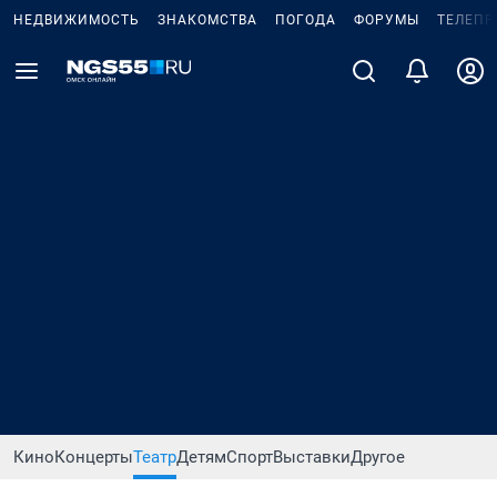
НЕДВИЖИМОСТЬ
ЗНАКОМСТВА
ПОГОДА
ФОРУМЫ
ТЕЛЕПР
Кино
Концерты
Театр
Детям
Спорт
Выставки
Другое