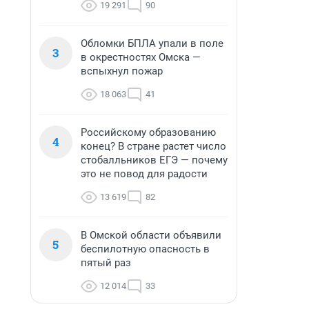
19 291
90
Обломки БПЛА упали в поле
3
в окрестностях Омска —
вспыхнул пожар
18 063
41
Российскому образованию
4
конец? В стране растет число
стобалльников ЕГЭ — почему
это не повод для радости
13 619
82
В Омской области объявили
5
беспилотную опасность в
пятый раз
12 014
33