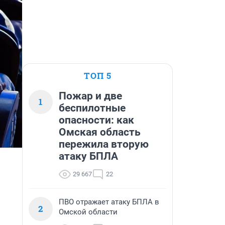
ТОП 5
Пожар и две
1
беспилотные
опасности: как
Омская область
пережила вторую
атаку БПЛА
29 667
22
ПВО отражает атаку БПЛА в
2
Омской области