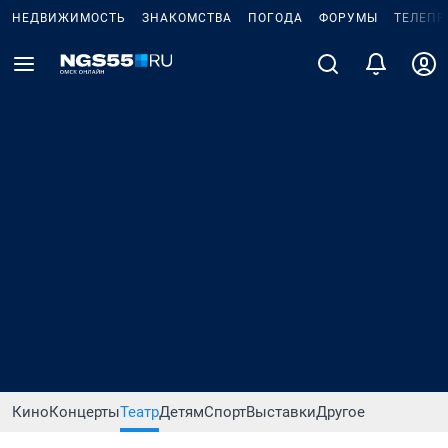
НЕДВИЖИМОСТЬ
ЗНАКОМСТВА
ПОГОДА
ФОРУМЫ
ТЕЛЕПР
Кино
Концерты
Театр
Детям
Спорт
Выставки
Другое