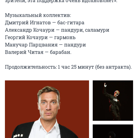
зрители, эта поддержка очень вдохновляет».

Музыкальный коллектив:

Дмитрий Игнатов — бас-гитара

Александр Кочаури — пандури, саламури

Георгий Кочаури — гармонь

Манучар Парцвания — пандури

Валерий Читая — барабан.

Продолжительность: 1 час 25 минут (без антракта).