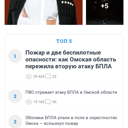
+5
ТОП 5
Пожар и две беспилотные
1
опасности: как Омская область
пережила вторую атаку БПЛА
29 424
22
ПВО отражает атаку БПЛА в Омской области
2
19 183
90
Обломки БПЛА упали в поле в окрестностях
3
Омска — вспыхнул пожар