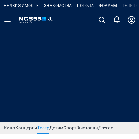
НЕДВИЖИМОСТЬ
ЗНАКОМСТВА
ПОГОДА
ФОРУМЫ
ТЕЛЕПР
Кино
Концерты
Театр
Детям
Спорт
Выставки
Другое