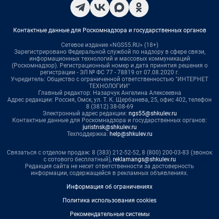
Контактные данные для Роскомнадзора и государственных органов
Сетевое издание «NGS55.RU» (18+)
Зарегистрировано Федеральной службой по надзору в сфере связи,
информационных технологий и массовых коммуникаций
(Роскомнадзор). Регистрационный номер и дата принятия решения о
регистрации - ЭЛ № ФС 77 - 78819 от 07.08.2020 г.
Учредитель: Общество с ограниченной ответственностью "ИНТЕРНЕТ
ТЕХНОЛОГИИ"
Главный редактор: Назарчук Ангелина Алексеевна
Адрес редакции: Россия, Омск, ул. Т. К. Щербанева, 25, офис 402, телефон
8 (3812) 38-08-69
Электронный адрес редакции:
ngs55@shkulev.ru
Контактные данные для Роскомнадзора и государственных органов:
juristnsk@shkulev.ru
Техподдержка:
help@shkulev.ru
Связаться с отделом продаж: 8 (383) 212-52-52, 8 (800) 200-03-83 (звонок
с сотового бесплатный),
reklamangs@shkulev.ru
Редакция сайта не несет ответственности за достоверность
информации, содержащейся в рекламных объявлениях.
Информация об ограничениях
Политика использования cookies
Рекомендательные системы