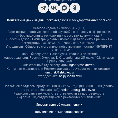
Контактные данные для Роскомнадзора и государственных органов
Сетевое издание «NGS55.RU» (18+)
Зарегистрировано Федеральной службой по надзору в сфере связи,
информационных технологий и массовых коммуникаций
(Роскомнадзор). Регистрационный номер и дата принятия решения о
регистрации - ЭЛ № ФС 77 - 78819 от 07.08.2020 г.
Учредитель: Общество с ограниченной ответственностью "ИНТЕРНЕТ
ТЕХНОЛОГИИ"
Главный редактор: Назарчук Ангелина Алексеевна
Адрес редакции: Россия, Омск, ул. Т. К. Щербанева, 25, офис 402, телефон
8 (3812) 38-08-69
Электронный адрес редакции:
ngs55@shkulev.ru
Контактные данные для Роскомнадзора и государственных органов:
juristnsk@shkulev.ru
Техподдержка:
help@shkulev.ru
Связаться с отделом продаж: 8 (383) 212-52-52, 8 (800) 200-03-83 (звонок
с сотового бесплатный),
reklamangs@shkulev.ru
Редакция сайта не несет ответственности за достоверность
информации, содержащейся в рекламных объявлениях.
Информация об ограничениях
Политика использования cookies