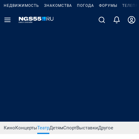
НЕДВИЖИМОСТЬ
ЗНАКОМСТВА
ПОГОДА
ФОРУМЫ
ТЕЛЕПР
Кино
Концерты
Театр
Детям
Спорт
Выставки
Другое