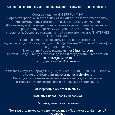
Контактные данные для Роскомнадзора и государственных органов
Сетевое издание «NGS55.RU» (18+)
Зарегистрировано Федеральной службой по надзору в сфере связи,
информационных технологий и массовых коммуникаций
(Роскомнадзор). Регистрационный номер и дата принятия решения о
регистрации - ЭЛ № ФС 77 - 78819 от 07.08.2020 г.
Учредитель: Общество с ограниченной ответственностью "ИНТЕРНЕТ
ТЕХНОЛОГИИ"
Главный редактор: Назарчук Ангелина Алексеевна
Адрес редакции: Россия, Омск, ул. Т. К. Щербанева, 25, офис 402, телефон
8 (3812) 38-08-69
Электронный адрес редакции:
ngs55@shkulev.ru
Контактные данные для Роскомнадзора и государственных органов:
juristnsk@shkulev.ru
Техподдержка:
help@shkulev.ru
Связаться с отделом продаж: 8 (383) 212-52-52, 8 (800) 200-03-83 (звонок
с сотового бесплатный),
reklamangs@shkulev.ru
Редакция сайта не несет ответственности за достоверность
информации, содержащейся в рекламных объявлениях.
Информация об ограничениях
Политика использования cookies
Рекомендательные системы
Пользовательское соглашение сервиса «Подписка без баннерной
рекламы»