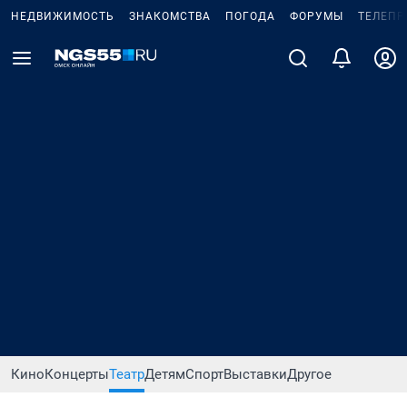
НЕДВИЖИМОСТЬ
ЗНАКОМСТВА
ПОГОДА
ФОРУМЫ
ТЕЛЕПР
Кино
Концерты
Театр
Детям
Спорт
Выставки
Другое