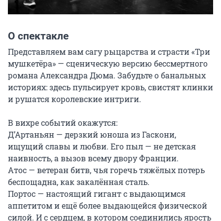
О спектакле
Представляем вам сагу рыцарства и страсти «Три 
мушкетёра» — сценическую версию бессмертного 
романа Александра Дюма. Забудьте о банальных 
историях: здесь пульсирует кровь, свистят клинки 
и рушатся королевские интриги.

В вихре событий окажутся:

Д’Артаньян — дерзкий юноша из Гаскони, 
ищущий славы и любви. Его пыл — не детская 
наивность, а вызов всему двору Франции.

Атос — ветеран битв, чья горечь тяжёлых потерь 
беспощадна, как закалённая сталь.

Портос — настоящий гигант с выдающимся 
аппетитом и ещё более выдающейся физической 
силой. И с сердцем, в котором соединились ярость 