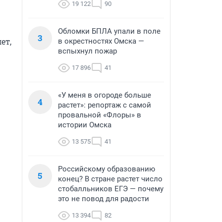
19 122
90
Обломки БПЛА упали в поле
3
т, 
в окрестностях Омска —
вспыхнул пожар
17 896
41
«У меня в огороде больше
4
растет»: репортаж с самой
провальной «Флоры» в
истории Омска
13 575
41
Российскому образованию
5
конец? В стране растет число
стобалльников ЕГЭ — почему
это не повод для радости
13 394
82