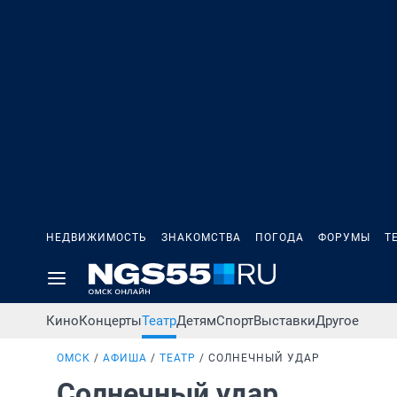
НЕДВИЖИМОСТЬ
ЗНАКОМСТВА
ПОГОДА
ФОРУМЫ
Т
Кино
Концерты
Театр
Детям
Спорт
Выставки
Другое
ОМСК
АФИША
ТЕАТР
СОЛНЕЧНЫЙ УДАР
Солнечный удар