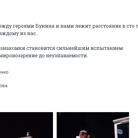
ежду героями Бунина и нами лежит расстояние в сто ле
аждому из нас.

езнакомки становится сильнейшим испытанием 
мировоззрение до неузнаваемости.
енко
ова