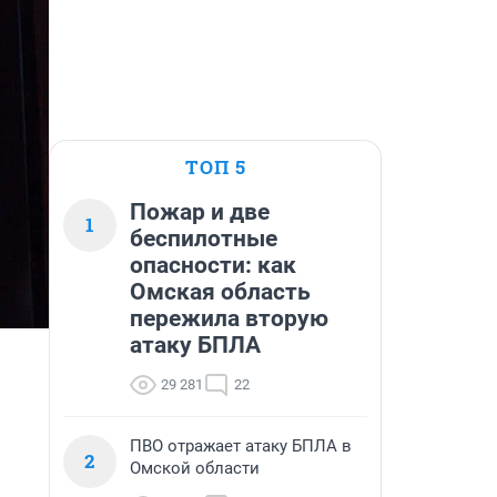
ТОП 5
Пожар и две
1
беспилотные
опасности: как
Омская область
пережила вторую
атаку БПЛА
29 281
22
ПВО отражает атаку БПЛА в
2
Омской области