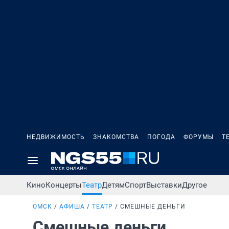
НЕДВИЖИМОСТЬ
ЗНАКОМСТВА
ПОГОДА
ФОРУМЫ
Т
Кино
Концерты
Театр
Детям
Спорт
Выставки
Другое
ОМСК
АФИША
ТЕАТР
СМЕШНЫЕ ДЕНЬГИ
Смешные деньги