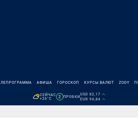
ЕЛЕПРОГРАММА
АФИША
ГОРОСКОП
КУРСЫ ВАЛЮТ
ZODY
П
USD 82,17
СЕЙЧАС
2
ПРОБКИ
+26°C
EUR 94,84