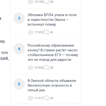
19 195
90
Обломки БПЛА упали в поле
3
 
в окрестностях Омска —
вспыхнул пожар
17 970
41
р.

Российскому образованию
4
конец? В стране растет число
что 
стобалльников ЕГЭ — почему
ций, 
это не повод для радости
13 503
82
В Омской области объявили
5
беспилотную опасность в
пятый раз
11 917
33