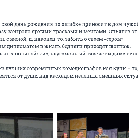
свой день рождения по ошибке приносит в дом чужой
зу заиграла яркими красками и мечтами. Опьянев от 
 с женой, и, наконец-то, забыть о своём «сером» 
этим дипломатом в жизнь бедняги приходят шантаж, 
нных полицейских, неугомонный таксист и даже килле
из лучших современных комедиографов Рэя Куни – то, 
еяться от души над каскадом нелепых, смешных ситуа