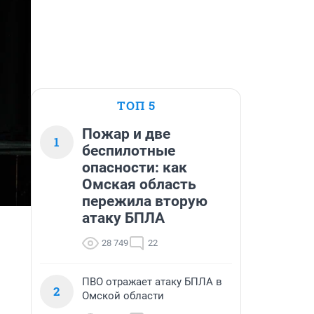
ТОП 5
Пожар и две
1
беспилотные
опасности: как
Омская область
пережила вторую
атаку БПЛА
28 749
22
ПВО отражает атаку БПЛА в
2
Омской области