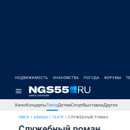
НЕДВИЖИМОСТЬ
ЗНАКОМСТВА
ПОГОДА
ФОРУМЫ
Т
Кино
Концерты
Театр
Детям
Спорт
Выставки
Другое
ОМСК
АФИША
ТЕАТР
СЛУЖЕБНЫЙ РОМАН
Служебный роман