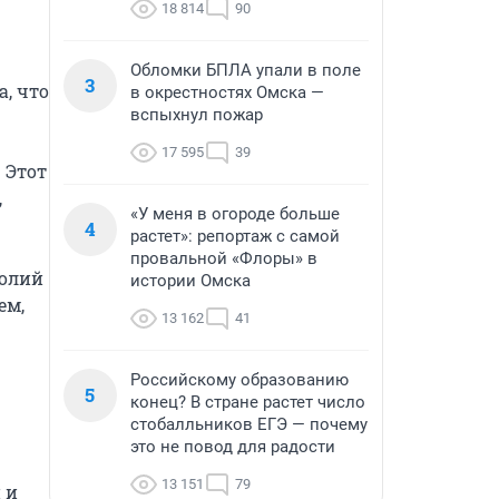
18 814
90
Обломки БПЛА упали в поле
3
 что 
в окрестностях Омска —
вспыхнул пожар
17 595
39
Этот 
 
«У меня в огороде больше
4
растет»: репортаж с самой
провальной «Флоры» в
олий 
истории Омска
м, 
13 162
41
Российскому образованию
5
конец? В стране растет число
стобалльников ЕГЭ — почему
это не повод для радости
13 151
79
и 