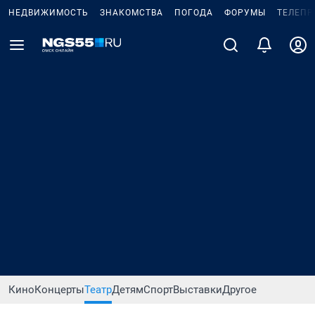
НЕДВИЖИМОСТЬ
ЗНАКОМСТВА
ПОГОДА
ФОРУМЫ
ТЕЛЕПР
Кино
Концерты
Театр
Детям
Спорт
Выставки
Другое