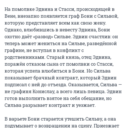
На помолвке Эдвина и Стасси, происходящей в 
Вене, внезапно появляется граф Бони с Сильвой, 
которую представляет всем как свою жену. 
Однако, влюбившись в невесту Эдвина, Бони 
охотно даёт «развод» Сильве. Эдвин счастлив: он 
теперь может жениться на Сильве, разведённой 
графине, не вступая в конфликт с 
родственниками. Старый князь, отец Эдвина, 
поражён отказом сына от помолвки со Стасси, 
которая успела влюбиться в Бони. Но Сильва 
показывает брачный контракт, который Эдвин 
подписал с ней до отъезда. Оказывается, Сильва — 
не графиня Конислау, а всего лишь певица. Эдвин 
готов выполнить взятое на себя обещание, но 
Сильва разрывает контракт и уезжает.

В варьете Бони старается утешить Сильву, а она 
подумывает о возвращении на сцену. Приезжает 