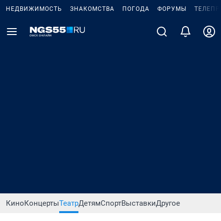
НЕДВИЖИМОСТЬ
ЗНАКОМСТВА
ПОГОДА
ФОРУМЫ
ТЕЛЕПР
Кино
Концерты
Театр
Детям
Спорт
Выставки
Другое