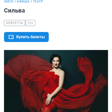
ОМСК
АФИША
ТЕАТР
Сильва
ОПЕРЕТТА
12+
Купить билеты