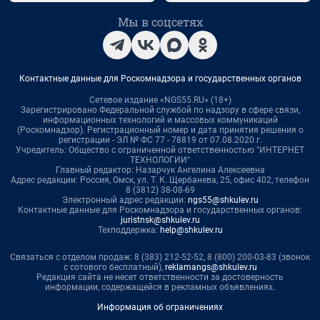
Мы в соцсетях
Контактные данные для Роскомнадзора и государственных органов
Сетевое издание «NGS55.RU» (18+)
Зарегистрировано Федеральной службой по надзору в сфере связи,
информационных технологий и массовых коммуникаций
(Роскомнадзор). Регистрационный номер и дата принятия решения о
регистрации - ЭЛ № ФС 77 - 78819 от 07.08.2020 г.
Учредитель: Общество с ограниченной ответственностью "ИНТЕРНЕТ
ТЕХНОЛОГИИ"
Главный редактор: Назарчук Ангелина Алексеевна
Адрес редакции: Россия, Омск, ул. Т. К. Щербанева, 25, офис 402, телефон
8 (3812) 38-08-69
Электронный адрес редакции:
ngs55@shkulev.ru
Контактные данные для Роскомнадзора и государственных органов:
juristnsk@shkulev.ru
Техподдержка:
help@shkulev.ru
Связаться с отделом продаж: 8 (383) 212-52-52, 8 (800) 200-03-83 (звонок
с сотового бесплатный),
reklamangs@shkulev.ru
Редакция сайта не несет ответственности за достоверность
информации, содержащейся в рекламных объявлениях.
Информация об ограничениях