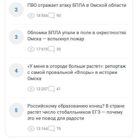
ПВО отражает атаку БПЛА в Омской области
2
18 854
90
Обломки БПЛА упали в поле в окрестностях
3
Омска — вспыхнул пожар
17 619
39
«У меня в огороде больше растет»: репортаж
4
с самой провальной «Флоры» в истории
Омска
13 207
41
Российскому образованию конец? В стране
5
растет число стобалльников ЕГЭ — почему
это не повод для радости
13 164
79