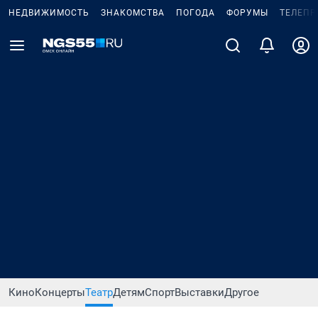
НЕДВИЖИМОСТЬ
ЗНАКОМСТВА
ПОГОДА
ФОРУМЫ
ТЕЛЕПР
Кино
Концерты
Театр
Детям
Спорт
Выставки
Другое