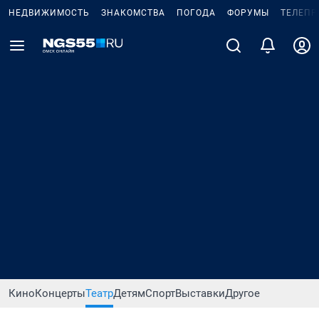
НЕДВИЖИМОСТЬ
ЗНАКОМСТВА
ПОГОДА
ФОРУМЫ
ТЕЛЕПР
Кино
Концерты
Театр
Детям
Спорт
Выставки
Другое