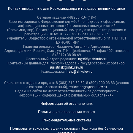
Контактные данные для Роскомнадзора и государственных органов
Сетевое издание «NGS55.RU» (18+)
Зарегистрировано Федеральной службой по надзору в сфере связи,
информационных технологий и массовых коммуникаций
(Роскомнадзор). Регистрационный номер и дата принятия решения о
регистрации - ЭЛ № ФС 77 - 78819 от 07.08.2020 г.
Учредитель: Общество с ограниченной ответственностью "ИНТЕРНЕТ
ТЕХНОЛОГИИ"
Главный редактор: Назарчук Ангелина Алексеевна
Адрес редакции: Россия, Омск, ул. Т. К. Щербанева, 25, офис 402, телефон
8 (3812) 38-08-69
Электронный адрес редакции:
ngs55@shkulev.ru
Контактные данные для Роскомнадзора и государственных органов:
juristnsk@shkulev.ru
Техподдержка:
help@shkulev.ru
Связаться с отделом продаж: 8 (383) 212-52-52, 8 (800) 200-03-83 (звонок
с сотового бесплатный),
reklamangs@shkulev.ru
Редакция сайта не несет ответственности за достоверность
информации, содержащейся в рекламных объявлениях.
Информация об ограничениях
Политика использования cookies
Рекомендательные системы
Пользовательское соглашение сервиса «Подписка без баннерной
рекламы»