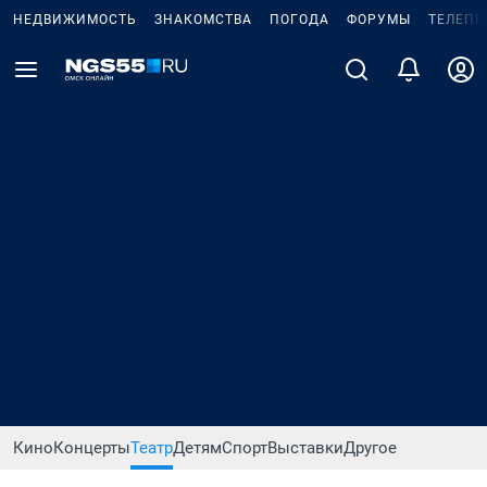
НЕДВИЖИМОСТЬ
ЗНАКОМСТВА
ПОГОДА
ФОРУМЫ
ТЕЛЕПР
Кино
Концерты
Театр
Детям
Спорт
Выставки
Другое