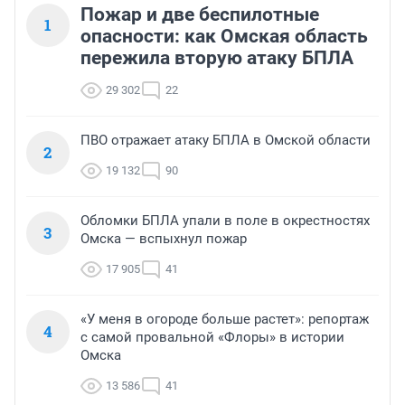
Пожар и две беспилотные
1
опасности: как Омская область
пережила вторую атаку БПЛА
29 302
22
ПВО отражает атаку БПЛА в Омской области
2
19 132
90
Обломки БПЛА упали в поле в окрестностях
3
Омска — вспыхнул пожар
17 905
41
«У меня в огороде больше растет»: репортаж
4
с самой провальной «Флоры» в истории
Омска
13 586
41