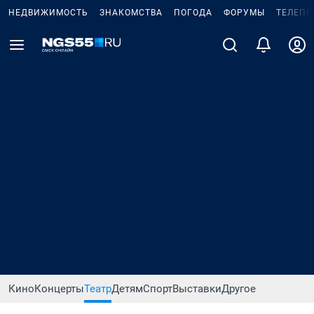
НЕДВИЖИМОСТЬ
ЗНАКОМСТВА
ПОГОДА
ФОРУМЫ
ТЕЛЕПР
Кино
Концерты
Театр
Детям
Спорт
Выставки
Другое