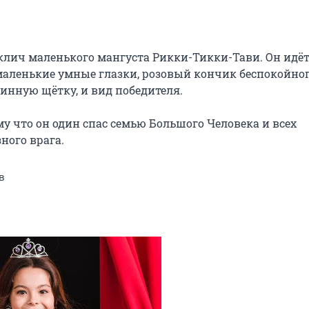
клич маленького мангуста Рикки-Тикки-Тави. Он идёт 
 маленькие умные глазки, розовый кончик беспокойног
инную щётку, и вид победителя.

у что он один спас семью Большого Человека и всех 
зного врага.
в