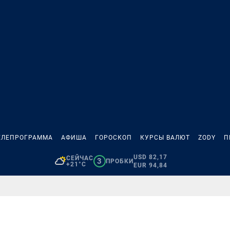
ЕЛЕПРОГРАММА
АФИША
ГОРОСКОП
КУРСЫ ВАЛЮТ
ZODY
П
USD 82,17
СЕЙЧАС
3
ПРОБКИ
+21°C
EUR 94,84