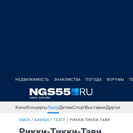
НЕДВИЖИМОСТЬ
ЗНАКОМСТВА
ПОГОДА
ФОРУМЫ
Т
Кино
Концерты
Театр
Детям
Спорт
Выставки
Другое
ОМСК
АФИША
ТЕАТР
РИККИ-ТИККИ-ТАВИ
Рикки-Тикки-Тави