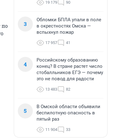
19 179
90
Обломки БПЛА упали в поле
3
по 
в окрестностях Омска —
вспыхнул пожар
о 
17 957
41
Российскому образованию
4
конец? В стране растет число
стобалльников ЕГЭ — почему
это не повод для радости
13 483
82
В Омской области объявили
5
беспилотную опасность в
пятый раз
11 904
33