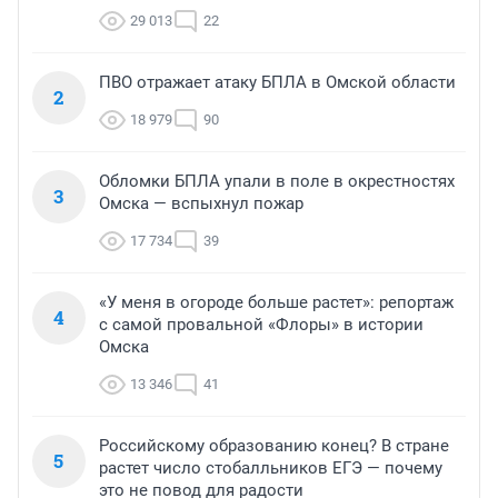
29 013
22
ПВО отражает атаку БПЛА в Омской области
2
18 979
90
Обломки БПЛА упали в поле в окрестностях
3
Омска — вспыхнул пожар
17 734
39
«У меня в огороде больше растет»: репортаж
4
с самой провальной «Флоры» в истории
Омска
13 346
41
Российскому образованию конец? В стране
5
растет число стобалльников ЕГЭ — почему
это не повод для радости