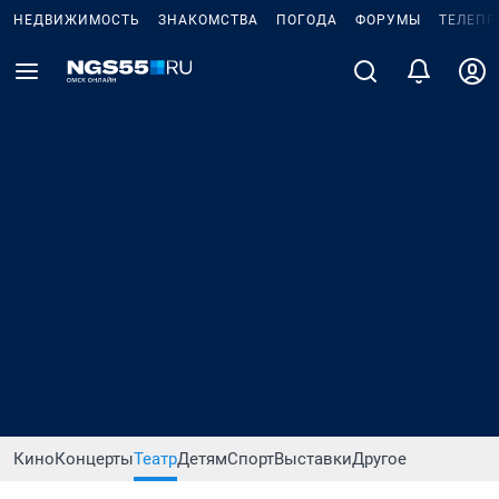
НЕДВИЖИМОСТЬ
ЗНАКОМСТВА
ПОГОДА
ФОРУМЫ
ТЕЛЕПР
Кино
Концерты
Театр
Детям
Спорт
Выставки
Другое