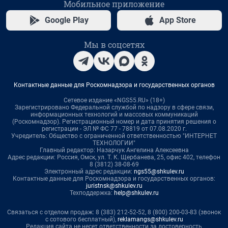
Мобильное приложение
Google Play
App Store
Мы в соцсетях
Контактные данные для Роскомнадзора и государственных органов
Сетевое издание «NGS55.RU» (18+)
Зарегистрировано Федеральной службой по надзору в сфере связи,
информационных технологий и массовых коммуникаций
(Роскомнадзор). Регистрационный номер и дата принятия решения о
регистрации - ЭЛ № ФС 77 - 78819 от 07.08.2020 г.
Учредитель: Общество с ограниченной ответственностью "ИНТЕРНЕТ
ТЕХНОЛОГИИ"
Главный редактор: Назарчук Ангелина Алексеевна
Адрес редакции: Россия, Омск, ул. Т. К. Щербанева, 25, офис 402, телефон
8 (3812) 38-08-69
Электронный адрес редакции:
ngs55@shkulev.ru
Контактные данные для Роскомнадзора и государственных органов:
juristnsk@shkulev.ru
Техподдержка:
help@shkulev.ru
Связаться с отделом продаж: 8 (383) 212-52-52, 8 (800) 200-03-83 (звонок
с сотового бесплатный),
reklamangs@shkulev.ru
Редакция сайта не несет ответственности за достоверность