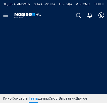
НЕДВИЖИМОСТЬ
ЗНАКОМСТВА
ПОГОДА
ФОРУМЫ
ТЕЛЕПР
Кино
Концерты
Театр
Детям
Спорт
Выставки
Другое