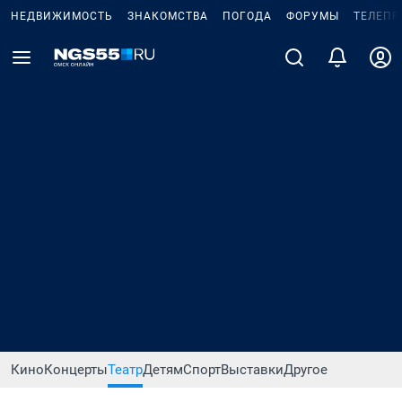
НЕДВИЖИМОСТЬ
ЗНАКОМСТВА
ПОГОДА
ФОРУМЫ
ТЕЛЕПР
Кино
Концерты
Театр
Детям
Спорт
Выставки
Другое