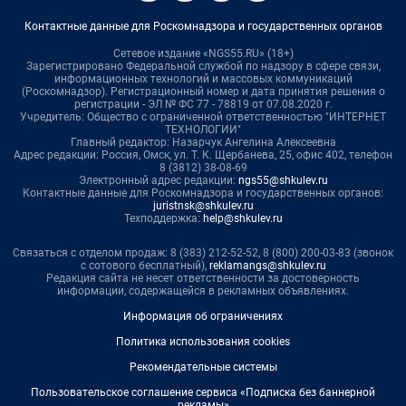
Контактные данные для Роскомнадзора и государственных органов
Сетевое издание «NGS55.RU» (18+)
Зарегистрировано Федеральной службой по надзору в сфере связи,
информационных технологий и массовых коммуникаций
(Роскомнадзор). Регистрационный номер и дата принятия решения о
регистрации - ЭЛ № ФС 77 - 78819 от 07.08.2020 г.
Учредитель: Общество с ограниченной ответственностью "ИНТЕРНЕТ
ТЕХНОЛОГИИ"
Главный редактор: Назарчук Ангелина Алексеевна
Адрес редакции: Россия, Омск, ул. Т. К. Щербанева, 25, офис 402, телефон
8 (3812) 38-08-69
Электронный адрес редакции:
ngs55@shkulev.ru
Контактные данные для Роскомнадзора и государственных органов:
juristnsk@shkulev.ru
Техподдержка:
help@shkulev.ru
Связаться с отделом продаж: 8 (383) 212-52-52, 8 (800) 200-03-83 (звонок
с сотового бесплатный),
reklamangs@shkulev.ru
Редакция сайта не несет ответственности за достоверность
информации, содержащейся в рекламных объявлениях.
Информация об ограничениях
Политика использования cookies
Рекомендательные системы
Пользовательское соглашение сервиса «Подписка без баннерной
рекламы»