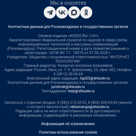
Мы в соцсетях
Контактные данные для Роскомнадзора и государственных органов
Сетевое издание «NGS55.RU» (18+)
Зарегистрировано Федеральной службой по надзору в сфере связи,
информационных технологий и массовых коммуникаций
(Роскомнадзор). Регистрационный номер и дата принятия решения о
регистрации - ЭЛ № ФС 77 - 78819 от 07.08.2020 г.
Учредитель: Общество с ограниченной ответственностью "ИНТЕРНЕТ
ТЕХНОЛОГИИ"
Главный редактор: Назарчук Ангелина Алексеевна
Адрес редакции: Россия, Омск, ул. Т. К. Щербанева, 25, офис 402, телефон
8 (3812) 38-08-69
Электронный адрес редакции:
ngs55@shkulev.ru
Контактные данные для Роскомнадзора и государственных органов:
juristnsk@shkulev.ru
Техподдержка:
help@shkulev.ru
Связаться с отделом продаж: 8 (383) 212-52-52, 8 (800) 200-03-83 (звонок
с сотового бесплатный),
reklamangs@shkulev.ru
Редакция сайта не несет ответственности за достоверность
информации, содержащейся в рекламных объявлениях.
Информация об ограничениях
Политика использования cookies