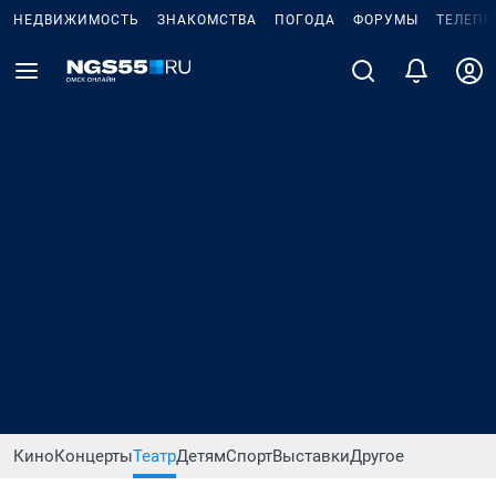
НЕДВИЖИМОСТЬ
ЗНАКОМСТВА
ПОГОДА
ФОРУМЫ
ТЕЛЕПР
Кино
Концерты
Театр
Детям
Спорт
Выставки
Другое