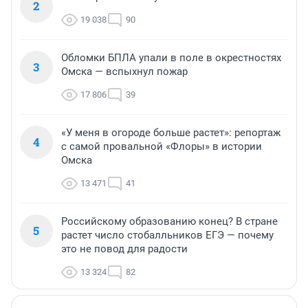
2
19 038
90
Обломки БПЛА упали в поле в окрестностях
3
Омска — вспыхнул пожар
17 806
39
«У меня в огороде больше растет»: репортаж
4
с самой провальной «Флоры» в истории
Омска
13 471
41
Российскому образованию конец? В стране
5
растет число стобалльников ЕГЭ — почему
это не повод для радости
13 324
82