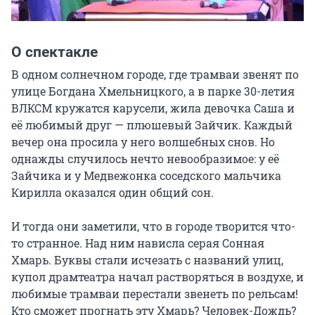
О спектакле
В одном солнечном городе, где трамваи звенят по 
улице Богдана Хмельницкого, а в парке 30-летия 
ВЛКСМ кружатся карусели, жила девочка Саша и 
её любимый друг — плюшевый Зайчик. Каждый 
вечер она просила у него волшебных снов. Но 
однажды случилось нечто невообразимое: у её 
Зайчика и у Медвежонка соседского мальчика 
Кирилла оказался один общий сон.

И тогда они заметили, что в городе творится что-
то странное. Над ним нависла серая Сонная 
Хмарь. Буквы стали исчезать с названий улиц, 
купол драмтеатра начал растворяться в воздухе, и 
любимые трамваи перестали звенеть по рельсам! 
Кто сможет прогнать эту Хмарь? Человек-Дождь? 