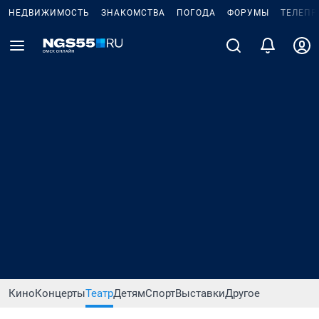
НЕДВИЖИМОСТЬ
ЗНАКОМСТВА
ПОГОДА
ФОРУМЫ
ТЕЛЕПР
Кино
Концерты
Театр
Детям
Спорт
Выставки
Другое