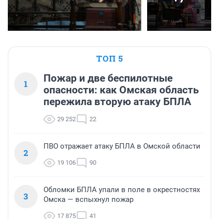
ТОП 5
Пожар и две беспилотные
1
опасности: как Омская область
пережила вторую атаку БПЛА
29 252
22
ПВО отражает атаку БПЛА в Омской области
2
19 106
90
Обломки БПЛА упали в поле в окрестностях
3
Омска — вспыхнул пожар
17 875
41