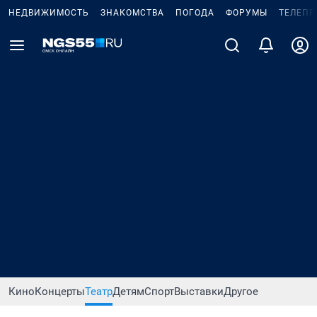
НЕДВИЖИМОСТЬ
ЗНАКОМСТВА
ПОГОДА
ФОРУМЫ
ТЕЛЕПР
Кино
Концерты
Театр
Детям
Спорт
Выставки
Другое